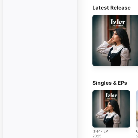
Latest Release
Singles & EPs
Izler - EP
G
2025